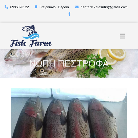
6996320122
Γεωργιανοί, Βέροια
fishfarmkelesidis@gmail.com
ΝΩΠΗ ΠΕΣΤΡΟΦΑ